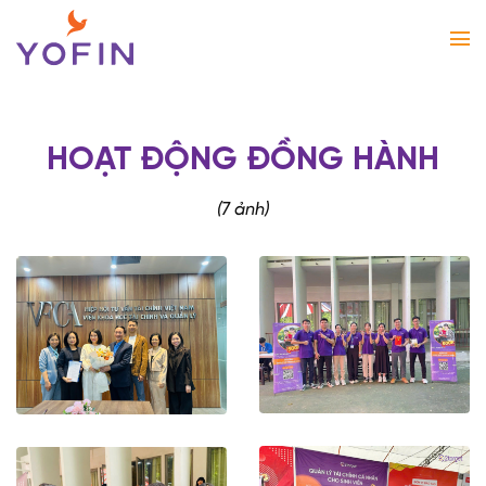
Bỏ
qua
nội
dung
HOẠT ĐỘNG ĐỒNG HÀNH
(7 ảnh)