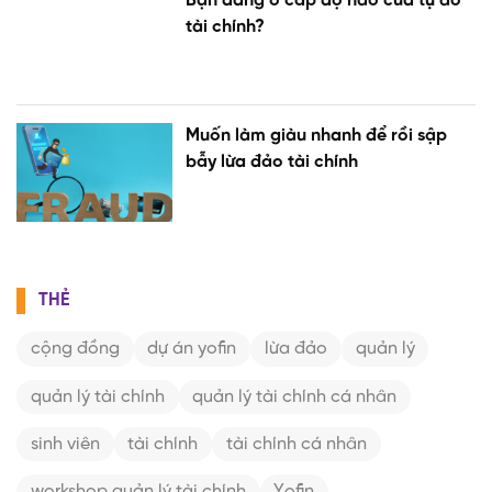
Bạn đang ở cấp độ nào của tự do
tài chính?
Muốn làm giàu nhanh để rồi sập
bẫy lừa đảo tài chính
THẺ
cộng đồng
dự án yofin
lừa đảo
quản lý
quản lý tài chính
quản lý tài chính cá nhân
sinh viên
tài chính
tài chính cá nhân
workshop quản lý tài chính
Yofin