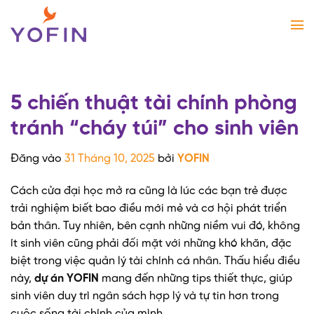
Bỏ
qua
nội
dung
5 chiến thuật tài chính phòng
tránh “cháy túi” cho sinh viên
Đăng vào
31 Tháng 10, 2025
bởi
YOFIN
Cách cửa đại học mở ra cũng là lúc các bạn trẻ được
trải nghiệm biết bao điều mới mẻ và cơ hội phát triển
bản thân. Tuy nhiên, bên cạnh những niềm vui đó, không
ít sinh viên cũng phải đối mặt với những khó khăn, đặc
biệt trong việc quản lý tài chính cá nhân. Thấu hiểu điều
này,
dự án YOFIN
mang đến những tips thiết thực, giúp
sinh viên duy trì ngân sách hợp lý và tự tin hơn trong
cuộc sống tài chính của mình.